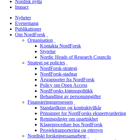
Nordisk nytta
Impact
Nyheter
Evenemang
Publikationer
Om NordForsk
toggle
Organisation
menu
toggle
Kontakta NordForsk
menu
Styrelse
Nordic Heads of Research Councils
Strategi og policies
toggle
NordForsk-strategi
menu
NordForsk-stadgar
Årsrapporter fra NordForsk
Policy om Open Access
NordForsks kjønnspolitikk
Behandling av personuppgifter
Finansieringsprosessen
toggle
Standardkrav og kontraktvilkår
menu
Prinsipper for NordForsks ekspertvurdering
Retningslinjer om upartiskhet
Klageprocedure hos NordForsk
Prosjektrapportering og ettersyn
Nordiskt forskningssamarbete
toggle