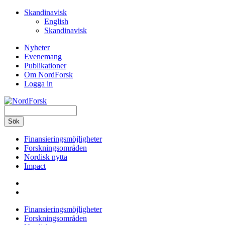
Hoppa
Skandinavisk
till
English
huvudinnehåll
Skandinavisk
Nyheter
Evenemang
Secondary
Publikationer
navigation
Om NordForsk
Logga in
Sök
Finansieringsmöjligheter
Forskningsområden
Main
Nordisk nytta
navigation
Impact
Finansieringsmöjligheter
Forskningsområden