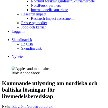
Nordiskt forskningsinfrastruktursamarbete
menu
NordForsk-partners
Internationellt samarbete
Research impact
toggle
Research impact assessment
menu
Presse og medier
Jobb och karriär
Logga in
Skandinavisk
English
Skandinavisk
Nyheter
Länkstig
Bild: Adobe Stock
Facebook
Twitter
Linkedin
Kommande utlysning om nordiska och
baltiska lösningar för
livsmedelsberedskap
Nyhet
Ett grönt Norden
Jordbruk