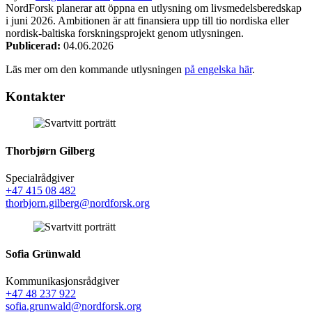
NordForsk planerar att öppna en utlysning om livsmedelsberedskap
i juni 2026. Ambitionen är att finansiera upp till tio nordiska eller
nordisk-baltiska forskningsprojekt genom utlysningen.
Publicerad:
04.06.2026
Läs mer om den kommande utlysningen
på engelska här
.
Facebook
Twitter
Linkedin
Kontakter
Thorbjørn Gilberg
Specialrådgiver
+47 415 08 482
thorbjorn.gilberg@nordforsk.org
Sofia Grünwald
Kommunikasjonsrådgiver
+47 48 237 922
sofia.grunwald@nordforsk.org